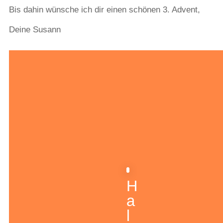
Bis dahin wünsche ich dir einen schönen 3. Advent,
Deine Susann
H
a
l