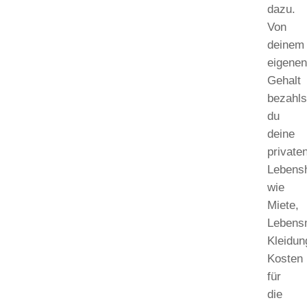
dazu.
Von
deinem
eigene
Gehalt
bezahls
du
deine
private
Lebens
wie
Miete,
Lebensm
Kleidun
Kosten
für
die