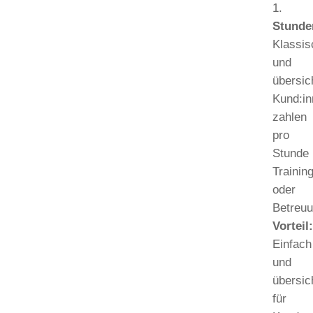
Stunde
Klassis
und
übersich
Kund:i
zahlen
pro
Stunde
Trainin
oder
Betreuu
Vorteil
Einfach
und
übersic
für