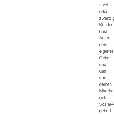
zwei
oder
zwanzi
Kunden
hast.
Auch
dein
eigene
Gehalt
und
das
von
deinen
Mitarbe
(inkl.
Sozialv
gehört