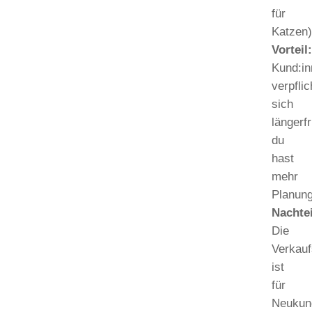
für
Katzen)
Vorteil
Kund:i
verpfli
sich
längerfr
du
hast
mehr
Planung
Nachtei
Die
Verkau
ist
für
Neukun