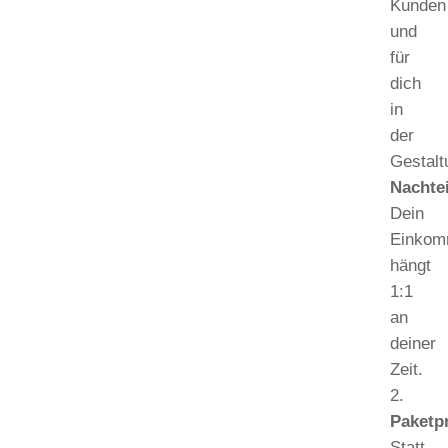
Kunden
und
für
dich
in
der
Gestalt
Nachtei
Dein
Einko
hängt
1:1
an
deiner
Zeit.
Paketp
Statt