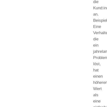
die
Kund:i
an.
Beispiel
Eine
Verhalt
die
ein
jahrela
Proble
löst,
hat
einen
höhere
Wert
als
eine