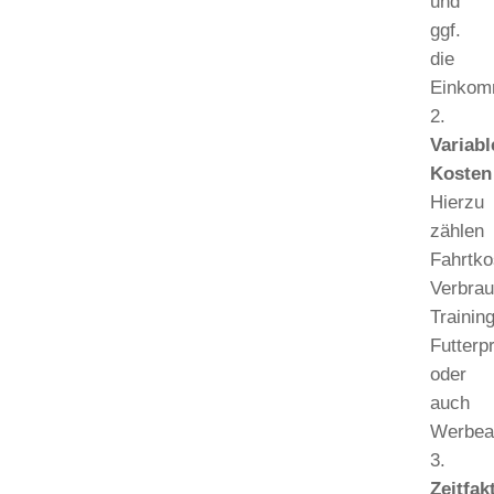
und
ggf.
die
Einkom
Variabl
Kosten
Hierzu
zählen
Fahrtko
Verbrau
Trainin
Futterp
oder
auch
Werbea
Zeitfak