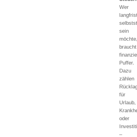
Wer
langfris
selbsts
sein
möchte
braucht
finanzie
Puffer.
Dazu
zählen
Rückla
für
Urlaub,
Krankhe
oder
Investi
–