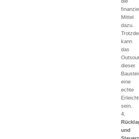
die
finanzie
Mittel
dazu.
Trotzd
kann
das
Outsou
dieser
Bauste
eine
echte
Erleich
sein.
Rückla
und
Steuer