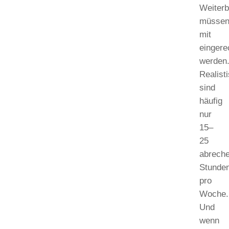
Weiterb
müsse
mit
eingere
werden
Realist
sind
häufig
nur
15–
25
abrech
Stunde
pro
Woche.
Und
wenn