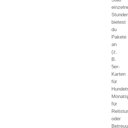
einzeln
Stunde
bietest
du
Pakete
an
(z.
B.
5er-
Karten
für
Hundetr
Monats
für
Reitstu
oder
Betreu