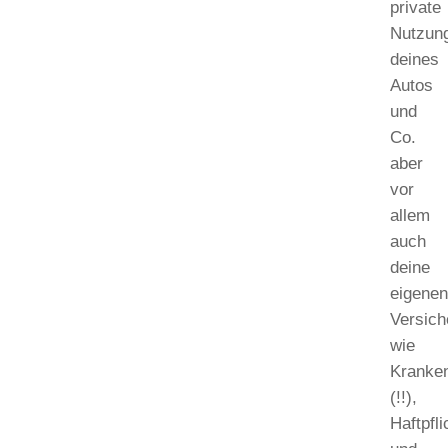
private
Nutzun
deines
Autos
und
Co.
aber
vor
allem
auch
deine
eigene
Versic
wie
Kranke
(!!),
Haftpfl