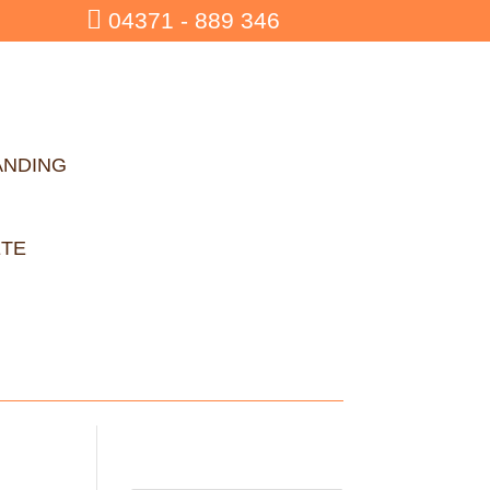

04371 - 889 346
ANDING
ETE