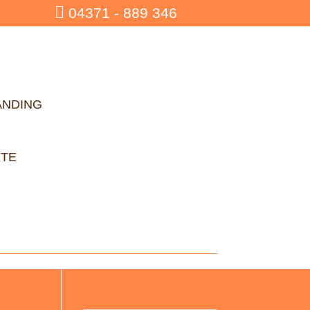

04371 - 889 346
ANDING
ETE