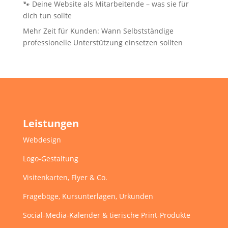
🐾 Deine Website als Mitarbeitende – was sie für
dich tun sollte
Mehr Zeit für Kunden: Wann Selbstständige
professionelle Unterstützung einsetzen sollten
Leistungen
Webdesign
Logo-Gestaltung
Visitenkarten, Flyer & Co.
Frageböge, Kursunterlagen, Urkunden
Social-Media-Kalender & tierische Print-Produkte