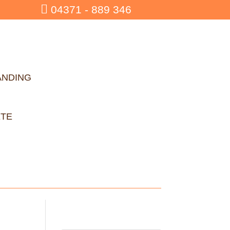

04371 - 889 346
ANDING
ETE