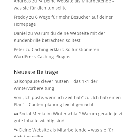
Andreas
zu
🐾 Deine Website als Mitarbeitende –
was sie für dich tun sollte
Freddy
zu
6 Wege für mehr Besucher auf deiner
Homepage
Daniel
zu
Warum du deine Webseite mit der
Kundenbrille betrachten solltest
Peter
zu
Caching erklärt: So funktionieren
WordPress-Caching-Plugins
Neueste Beiträge
Saisonpause clever nutzen – das 1×1 der
Wintervorbereitung
Von „Ich poste, wenn ich Zeit hab“ zu „Ich hab einen
Plan“ – Contentplanung leicht gemacht
💤 Social Media im Winterschlaf? Warum gerade jetzt
gute Inhalte wichtig sind
🐾 Deine Website als Mitarbeitende – was sie für
dich tun sollte