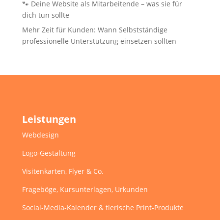
🐾 Deine Website als Mitarbeitende – was sie für
dich tun sollte
Mehr Zeit für Kunden: Wann Selbstständige
professionelle Unterstützung einsetzen sollten
Leistungen
Webdesign
Logo-Gestaltung
Visitenkarten, Flyer & Co.
Frageböge, Kursunterlagen, Urkunden
Social-Media-Kalender & tierische Print-Produkte