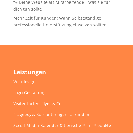
🐾 Deine Website als Mitarbeitende – was sie für
dich tun sollte
Mehr Zeit für Kunden: Wann Selbstständige
professionelle Unterstützung einsetzen sollten
Leistungen
Webdesign
Logo-Gestaltung
Visitenkarten, Flyer & Co.
Frageböge, Kursunterlagen, Urkunden
Social-Media-Kalender & tierische Print-Produkte