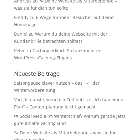
Andreas
zu
🐾 Deine Website als Mitarbeitende –
was sie für dich tun sollte
Freddy
zu
6 Wege für mehr Besucher auf deiner
Homepage
Daniel
zu
Warum du deine Webseite mit der
Kundenbrille betrachten solltest
Peter
zu
Caching erklärt: So funktionieren
WordPress-Caching-Plugins
Neueste Beiträge
Saisonpause clever nutzen – das 1×1 der
Wintervorbereitung
Von „Ich poste, wenn ich Zeit hab“ zu „Ich hab einen
Plan“ – Contentplanung leicht gemacht
💤 Social Media im Winterschlaf? Warum gerade jetzt
gute Inhalte wichtig sind
🐾 Deine Website als Mitarbeitende – was sie für
dich tun sollte