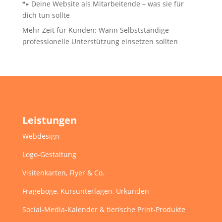
🐾 Deine Website als Mitarbeitende – was sie für
dich tun sollte
Mehr Zeit für Kunden: Wann Selbstständige
professionelle Unterstützung einsetzen sollten
Leistungen
Webdesign
Logo-Gestaltung
Visitenkarten, Flyer & Co.
Frageböge, Kursunterlagen, Urkunden
Social-Media-Kalender & tierische Print-Produkte