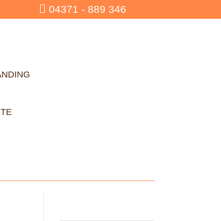

04371 - 889 346
ANDING
ETE