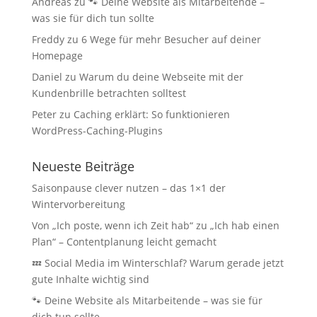
Andreas
zu
🐾 Deine Website als Mitarbeitende –
was sie für dich tun sollte
Freddy
zu
6 Wege für mehr Besucher auf deiner
Homepage
Daniel
zu
Warum du deine Webseite mit der
Kundenbrille betrachten solltest
Peter
zu
Caching erklärt: So funktionieren
WordPress-Caching-Plugins
Neueste Beiträge
Saisonpause clever nutzen – das 1×1 der
Wintervorbereitung
Von „Ich poste, wenn ich Zeit hab“ zu „Ich hab einen
Plan“ – Contentplanung leicht gemacht
💤 Social Media im Winterschlaf? Warum gerade jetzt
gute Inhalte wichtig sind
🐾 Deine Website als Mitarbeitende – was sie für
dich tun sollte