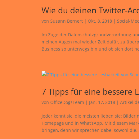
Wie du deinen Twitter-Ac
von
Susann Bernert
|
Okt. 8, 2018
|
Social-Me
Im Zuge der Datenschutzgrundverordnung und d
meinen Augen mal wieder Zeit dafür, zu über
Business so unterwegs bin und ob sich dort ne
7 Tipps für eine bessere L
von
OfficeDogsTeam
|
Jan. 17, 2018
|
Artikel 
Jeder kennt sie, die meisten lieben sie: Bild
Homepage und in What’sApp. Mit diesem Marketi
bringen, denn wir sprechen dabei sowohl die..