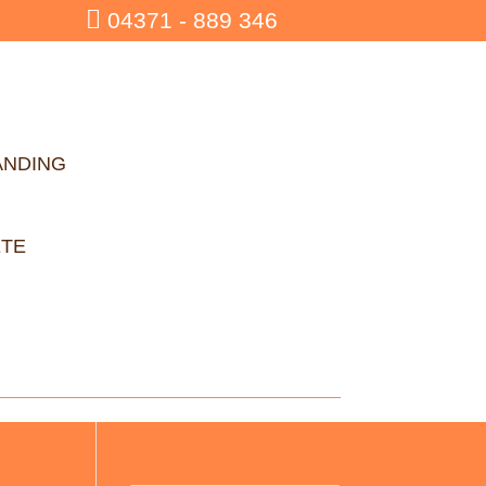

04371 - 889 346
ANDING
ETE