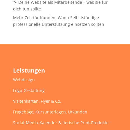
🐾 Deine Website als Mitarbeitende – was sie für
dich tun sollte
Mehr Zeit für Kunden: Wann Selbstständige
professionelle Unterstützung einsetzen sollten
Leistungen
Webdesign
Logo-Gestaltung
Visitenkarten, Flyer & Co.
Frageböge, Kursunterlagen, Urkunden
Social-Media-Kalender & tierische Print-Produkte