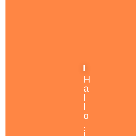
H
a
l
l
o
,
i