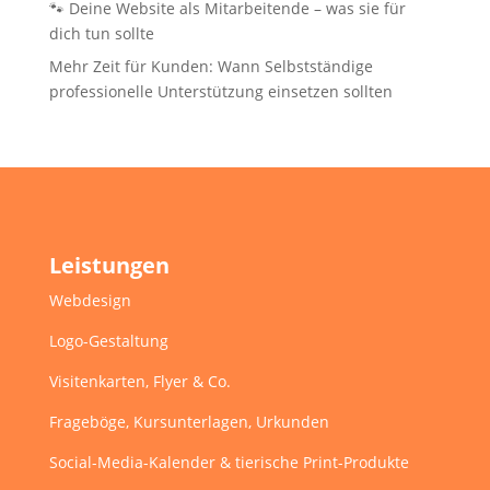
🐾 Deine Website als Mitarbeitende – was sie für
dich tun sollte
Mehr Zeit für Kunden: Wann Selbstständige
professionelle Unterstützung einsetzen sollten
Leistungen
Webdesign
Logo-Gestaltung
Visitenkarten, Flyer & Co.
Frageböge, Kursunterlagen, Urkunden
Social-Media-Kalender & tierische Print-Produkte