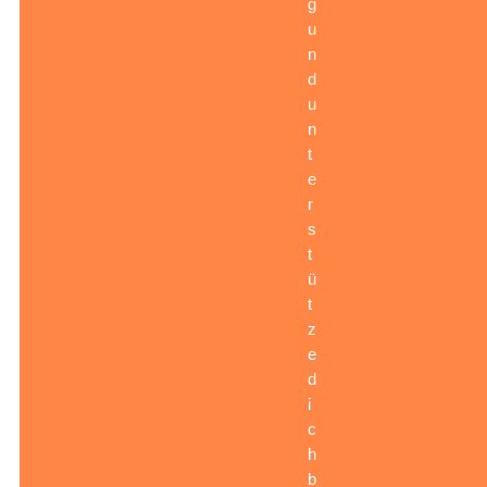
g
u
n
d
u
n
t
e
r
s
t
ü
t
z
e
d
i
c
h
b