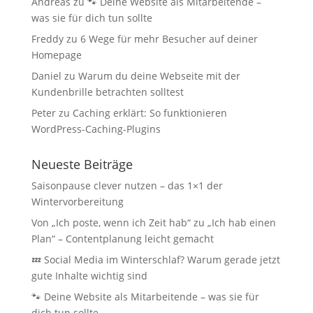
Andreas
zu
🐾 Deine Website als Mitarbeitende –
was sie für dich tun sollte
Freddy
zu
6 Wege für mehr Besucher auf deiner
Homepage
Daniel
zu
Warum du deine Webseite mit der
Kundenbrille betrachten solltest
Peter
zu
Caching erklärt: So funktionieren
WordPress-Caching-Plugins
Neueste Beiträge
Saisonpause clever nutzen – das 1×1 der
Wintervorbereitung
Von „Ich poste, wenn ich Zeit hab“ zu „Ich hab einen
Plan“ – Contentplanung leicht gemacht
💤 Social Media im Winterschlaf? Warum gerade jetzt
gute Inhalte wichtig sind
🐾 Deine Website als Mitarbeitende – was sie für
dich tun sollte