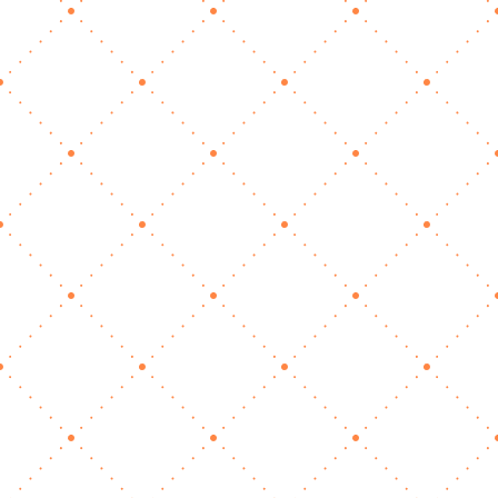
Saisonpause clever
nutzen – das 1×1 der
Wintervorbereitung
Dez. 4, 2025
|
Unternehmensstrategie
Warum die ruhigeren Monate dein größter
Vorteil sein können Wenn es draußen kälter
wird und die Tage kürzer werden, verändert
sich auch der Rhythmus vieler tierisch
Selbstständiger. Termine verlagern sich nach
drinnen oder werden seltener, Anfragen gehen
zurück und…
mehr lesen…
Von „Ich poste, wenn ich