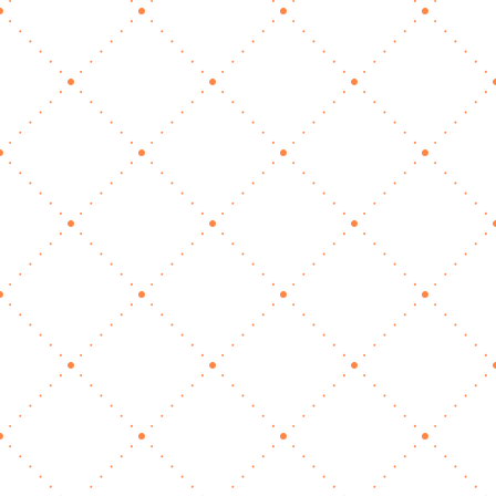
für dich tun sollte
Okt. 23, 2025
|
Marketing
Stell dir vor, du hättest jemanden in deinem
Team, der rund um die Uhr für dich
arbeitet.Jemand, der nie krank ist, keine Pausen
braucht, freundlich mit jedem spricht, der sich
für dein Angebot interessiert – und dabei auch
noch deinen Stil und deine Werte perfekt…
mehr lesen…
Mehr Zeit für Kunden:
Wann Selbstständige
professionelle
Unterstützung einsetzen
sollten