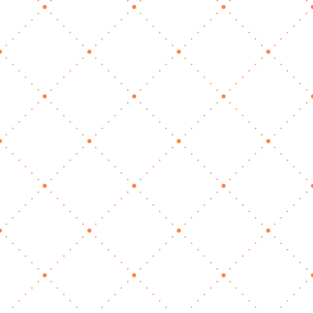
Okt. 9, 2025
|
Allgemein
Viele Tierisch Selbstständige erledigen alles
selbst: Sie kümmern sich um Raum- und
Platzpflege, pflegen das Datensystem,
übernehmen Marketing, Kundentermine,
Buchhaltung und vieles mehr – oft so viel, dass
die eigentliche Arbeit mit den zahlenden
Kunden nur einen…
mehr lesen…
Wenn der Hund im Bild-
Hintergrund zum Problem
wird – und was wir daraus
lernen können