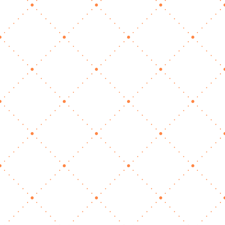
gerade jetzt gute Inhalte
wichtig sind
Nov. 6, 2025
|
Unternehmensstrategie
Wenn die Tage kürzer werden, Kerzen
angezündet und die Terminkalender voller
Jahresabschlüsse, Betriebs-Weihnachstfeiern
und Familienpläne sind, passiert online oft
dasselbe wie offline: viele schalten runter. Für
Social-Media-Profile bedeutet das häufig
weniger…
mehr lesen…
🐾 Deine Website als
Mitarbeitende – was sie