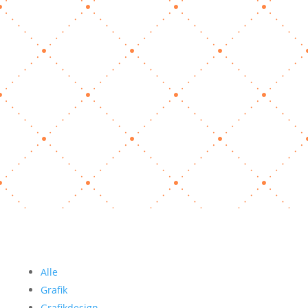
Sep. 25, 2025
|
Allgemein
,
Unternehmensstrategie
Letzte Woche hatte ich eine Situation, die ich so
schnell nicht vergessen werde. Eigentlich ging
es nur um ein Bild, welches ich auf den Social-
Media-Kanälen meines Haupt-Businesses
Tierservice Fehmarn gepostet hatte. Auf diesem
war im Hintergrund ein Hund zu sehen –…
mehr lesen…
« Ältere Einträge
Alle
Grafik
Grafikdesign