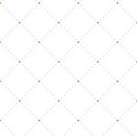
Zeit hab“ zu „Ich hab
einen Plan“ –
Contentplanung leicht
gemacht
Nov. 20, 2025
|
Marketing
Ich erinnere mich noch gut an eine Zeit, in der
ich Social Media als… sagen wir: eine spontane
Nebenbeschäftigung gesehen habe.Wenn mir
etwas Schönes vor die Kamera sprang, wenn
ich gerade das Gefühl hatte „Ach, heute könnte
ich mal wieder posten“, dann passierte…
mehr lesen…
💤 Social Media im
Winterschlaf? Warum